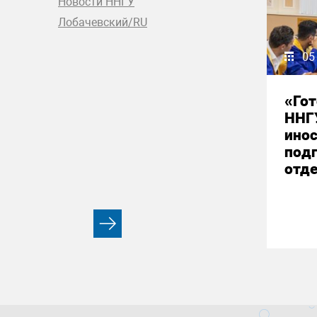
Новости ННГУ
Лобачевский/RU
05
«Гот
ННГ
ино
под
отд