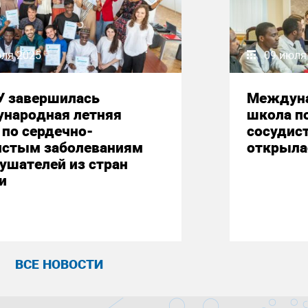
юля 2025
09 июля
У завершилась
Междуна
народная летняя
школа п
по сердечно-
сосудис
истым заболеваниям
открыла
ушателей из стран
и
ВСЕ НОВОСТИ