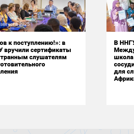
 августа 2025
21 и
ов к поступлению!»: в
В ННГ
У вручили сертификаты
Между
странным слушателям
школа 
готовительного
сосуд
еления
для сл
Африк