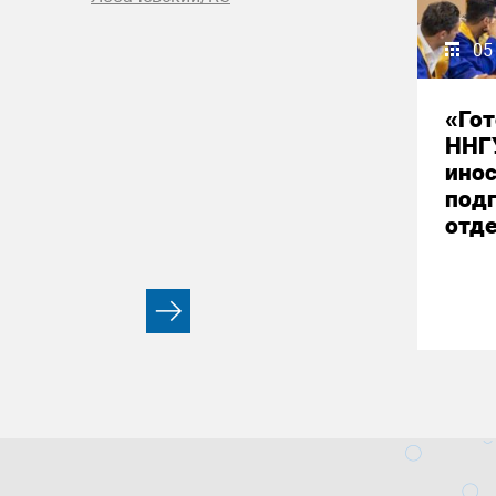
05
«Гот
ННГ
ино
под
отд