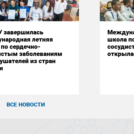
юля 2025
09 июля
У завершилась
Междуна
народная летняя
школа п
по сердечно-
сосудис
истым заболеваниям
открыла
ушателей из стран
и
ВСЕ НОВОСТИ