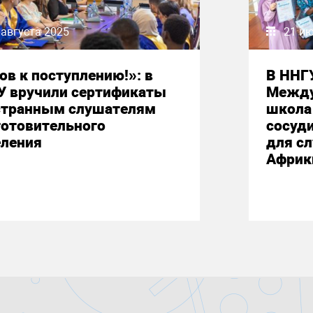
 августа 2025
21 и
ов к поступлению!»: в
В ННГ
У вручили сертификаты
Между
странным слушателям
школа 
готовительного
сосуд
еления
для сл
Африк