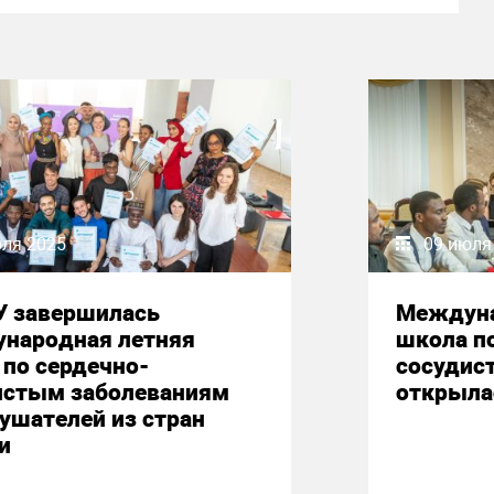
юля 2025
09 июля
У завершилась
Междуна
народная летняя
школа п
по сердечно-
сосудис
истым заболеваниям
открыла
ушателей из стран
и