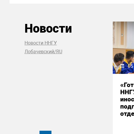
Новости
Новости ННГУ
Лобачевский/RU
05
«Гот
ННГ
ино
под
отд