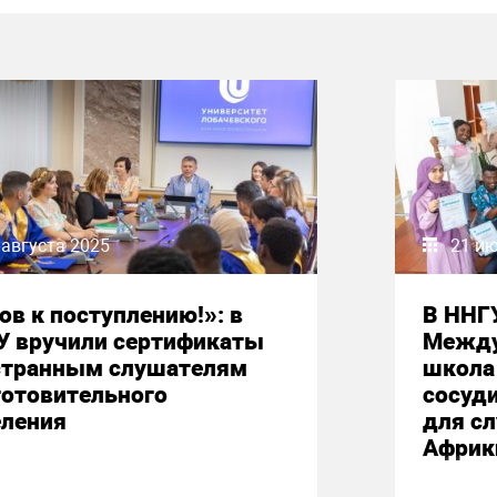
 августа 2025
21 и
ов к поступлению!»: в
В ННГ
У вручили сертификаты
Между
странным слушателям
школа 
готовительного
сосуд
еления
для сл
Африк