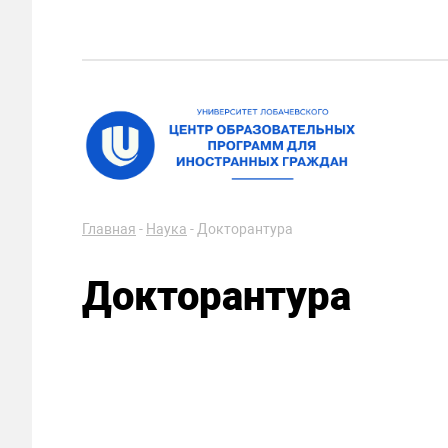
Главная
-
Наука
-
Докторантура
Докторантура