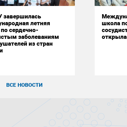
У завершилась
Междуна
народная летняя
школа п
по сердечно-
сосудис
истым заболеваниям
открыла
ушателей из стран
и
ВСЕ НОВОСТИ