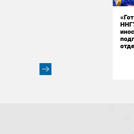
«Гот
ННГ
ино
под
отд