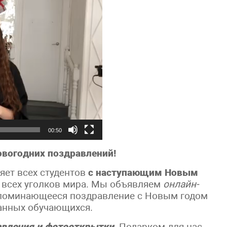
00:50
овогодних поздравлений!
яет всех студентов
с наступающим Новым
 всех уголков мира. Мы объявляем
онлайн-
запоминающееся поздравление с Новым годом
анных обучающихся.
вления и фотооткрытки
. Подарком для нас