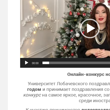
00:00
Онлайн-конкурс н
Университет Лобачевского поздравл
годом
и принимает поздравления со
конкурс
на самое яркое, красочное, 
среди иностр
К участию принимаются
видеопоздра