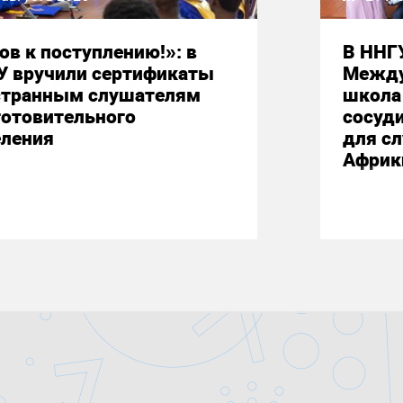
ов к поступлению!»: в
В ННГ
У вручили сертификаты
Между
странным слушателям
школа 
готовительного
сосуд
еления
для сл
Африк