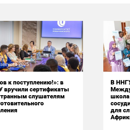
 августа 2025
21 и
ов к поступлению!»: в
В ННГ
У вручили сертификаты
Между
странным слушателям
школа 
готовительного
сосуд
еления
для сл
Африк