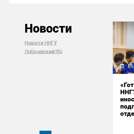
Новости
Новости ННГУ
Лобачевский/RU
05
«Гот
ННГ
ино
под
отд