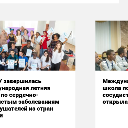
юля 2025
09 июля
У завершилась
Междуна
народная летняя
школа п
по сердечно-
сосудис
истым заболеваниям
открыла
ушателей из стран
и