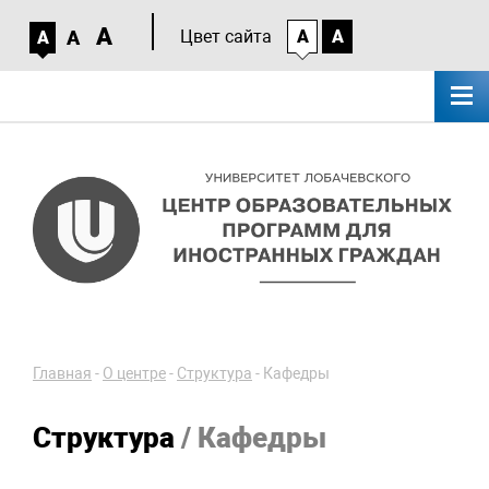
A
A
Цвет сайта
A
A
A
Главная
-
О центре
-
Структура
-
Кафедры
Структура
/ Кафедры